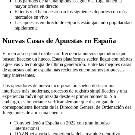
Los partidos de la Champions League y la Liga tienen la
mayor oferta en directo
El tenis y el baloncesto son los siguientes deportes con más
mercados en vivo
Las apuestas en directo de eSports están ganando popularidad
rápidamente
Nuevas Casas de Apuestas en España
El mercado español recibe con frecuencia nuevos operadores que
buscan hacerse un hueco. Estas plataformas suelen llegar con ofertas
agresivas y tecnología de última generación. Entre las mejores casas
de apuestas online españa más recientes encontramos propuestas
muy interesantes.
Los operadores de nueva incorporación suelen destacar por
interfaces más modernas, procesos de registro simplificados y una
experiencia móvil optimizada desde el primer momento. Sin
embargo, es importante verificar siempre que dispongan de la
correspondiente licencia de la Dirección General de Ordenación del
Juego antes de abrir una cuenta.
Tonybet llegó a España en 2022 con gran impulso
internacional
DAZNbet aporta la experiencia del streaming deportivo