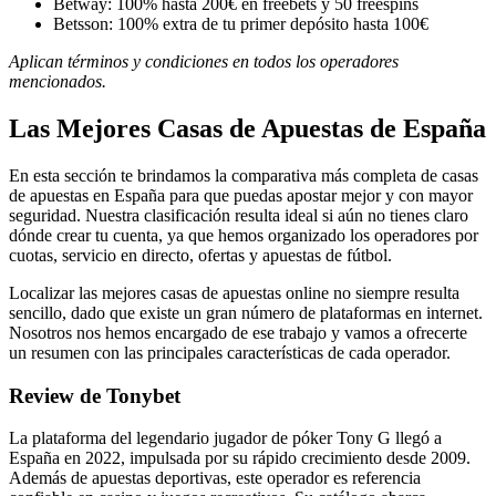
Betway: 100% hasta 200€ en freebets y 50 freespins
Betsson: 100% extra de tu primer depósito hasta 100€
Aplican términos y condiciones en todos los operadores
mencionados.
Las Mejores Casas de Apuestas de España
En esta sección te brindamos la comparativa más completa de casas
de apuestas en España para que puedas apostar mejor y con mayor
seguridad. Nuestra clasificación resulta ideal si aún no tienes claro
dónde crear tu cuenta, ya que hemos organizado los operadores por
cuotas, servicio en directo, ofertas y apuestas de fútbol.
Localizar las mejores casas de apuestas online no siempre resulta
sencillo, dado que existe un gran número de plataformas en internet.
Nosotros nos hemos encargado de ese trabajo y vamos a ofrecerte
un resumen con las principales características de cada operador.
Review de Tonybet
La plataforma del legendario jugador de póker Tony G llegó a
España en 2022, impulsada por su rápido crecimiento desde 2009.
Además de apuestas deportivas, este operador es referencia