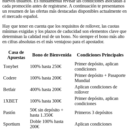
nuevos usuarios. Es fundamental revisar las condiciones asociadas a
cada promoción antes de registrarse. A continuación te presentamos
un resumen de las ofertas más destacadas disponibles actualmente en
el mercado español.
Hay que tener en cuenta que los requisitos de rollover, las cuotas
mínimas exigidas y los plazos de caducidad son elementos clave que
determinan la calidad real de un bono. No siempre el bono más alto
en cifras absolutas es el más ventajoso para el apostador.
Casa de
Bono de Bienvenida
Condiciones Principales
Apuestas
Primer depósito, aplican
Tonybet
100% hasta 250€
condiciones
Primer depósito + Pasaporte
Codere
100% hasta 200€
Mundial
Aplican condiciones de
Betfair
400% hasta 200€
rollover
Primer depósito, aplican
1XBET
100% hasta 300€
condiciones
50€ sin depósito +
Pastón
Primeros 3 depósitos
hasta 1.350€
Doble 100% hasta
Sportium
Aplican condiciones
200€