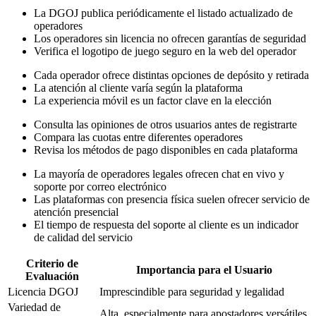
La DGOJ publica periódicamente el listado actualizado de
operadores
Los operadores sin licencia no ofrecen garantías de seguridad
Verifica el logotipo de juego seguro en la web del operador
Cada operador ofrece distintas opciones de depósito y retirada
La atención al cliente varía según la plataforma
La experiencia móvil es un factor clave en la elección
Consulta las opiniones de otros usuarios antes de registrarte
Compara las cuotas entre diferentes operadores
Revisa los métodos de pago disponibles en cada plataforma
La mayoría de operadores legales ofrecen chat en vivo y
soporte por correo electrónico
Las plataformas con presencia física suelen ofrecer servicio de
atención presencial
El tiempo de respuesta del soporte al cliente es un indicador
de calidad del servicio
Criterio de
Importancia para el Usuario
Evaluación
Licencia DGOJ
Imprescindible para seguridad y legalidad
Variedad de
Alta, especialmente para apostadores versátiles