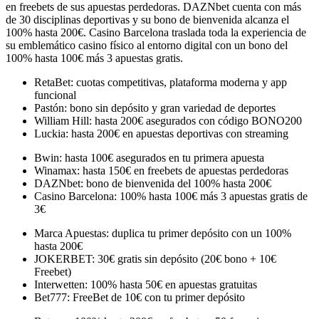
en freebets de sus apuestas perdedoras. DAZNbet cuenta con más
de 30 disciplinas deportivas y su bono de bienvenida alcanza el
100% hasta 200€. Casino Barcelona traslada toda la experiencia de
su emblemático casino físico al entorno digital con un bono del
100% hasta 100€ más 3 apuestas gratis.
RetaBet: cuotas competitivas, plataforma moderna y app
funcional
Pastón: bono sin depósito y gran variedad de deportes
William Hill: hasta 200€ asegurados con código BONO200
Luckia: hasta 200€ en apuestas deportivas con streaming
Bwin: hasta 100€ asegurados en tu primera apuesta
Winamax: hasta 150€ en freebets de apuestas perdedoras
DAZNbet: bono de bienvenida del 100% hasta 200€
Casino Barcelona: 100% hasta 100€ más 3 apuestas gratis de
3€
Marca Apuestas: duplica tu primer depósito con un 100%
hasta 200€
JOKERBET: 30€ gratis sin depósito (20€ bono + 10€
Freebet)
Interwetten: 100% hasta 50€ en apuestas gratuitas
Bet777: FreeBet de 10€ con tu primer depósito