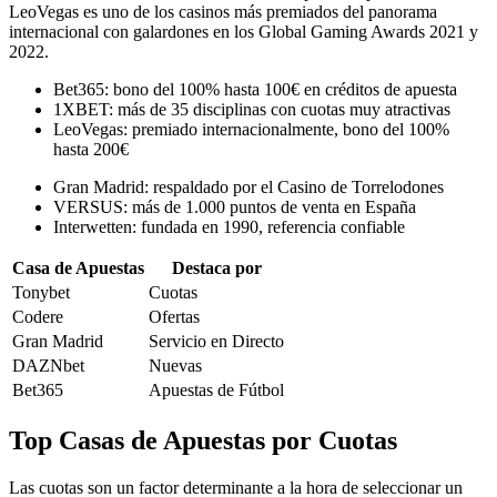
LeoVegas es uno de los casinos más premiados del panorama
internacional con galardones en los Global Gaming Awards 2021 y
2022.
Bet365: bono del 100% hasta 100€ en créditos de apuesta
1XBET: más de 35 disciplinas con cuotas muy atractivas
LeoVegas: premiado internacionalmente, bono del 100%
hasta 200€
Gran Madrid: respaldado por el Casino de Torrelodones
VERSUS: más de 1.000 puntos de venta en España
Interwetten: fundada en 1990, referencia confiable
Casa de Apuestas
Destaca por
Tonybet
Cuotas
Codere
Ofertas
Gran Madrid
Servicio en Directo
DAZNbet
Nuevas
Bet365
Apuestas de Fútbol
Top Casas de Apuestas por Cuotas
Las cuotas son un factor determinante a la hora de seleccionar un