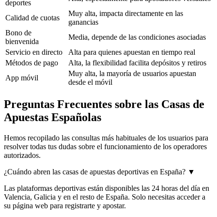
deportes
Muy alta, impacta directamente en las
Calidad de cuotas
ganancias
Bono de
Media, depende de las condiciones asociadas
bienvenida
Servicio en directo
Alta para quienes apuestan en tiempo real
Métodos de pago
Alta, la flexibilidad facilita depósitos y retiros
Muy alta, la mayoría de usuarios apuestan
App móvil
desde el móvil
Preguntas Frecuentes sobre las Casas de
Apuestas Españolas
Hemos recopilado las consultas más habituales de los usuarios para
resolver todas tus dudas sobre el funcionamiento de los operadores
autorizados.
¿Cuándo abren las casas de apuestas deportivas en España?
▼
Las plataformas deportivas están disponibles las 24 horas del día en
Valencia, Galicia y en el resto de España. Solo necesitas acceder a
su página web para registrarte y apostar.