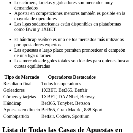
Los córners, tarjetas y goleadores son mercados muy
demandados
Apostar en competiciones menores también es posible en la
mayoría de operadores
Las ligas sudamericanas están disponibles en plataformas
como Bwin y 1XBET
El hándicap asiático es uno de los mercados más utilizados
por apostadores expertos
Las apuestas a largo plazo permiten pronosticar el campeón
de una liga o torneo
Los mercados de goles totales son ideales para quienes buscan
cuotas equilibradas
Tipo de Mercado
Operadores Destacados
Resultado final
Todos los operadores
Goleadores
1XBET, Bet365, Betfair
Córners y tarjetas
1XBET, DAZNbet, Betway
Hándicap
Bet365, Tonybet, Betsson
Apuestas en directo
Bet365, Gran Madrid, 888 Sport
Combipartido
Betfair, Codere, Sportium
Lista de Todas las Casas de Apuestas en