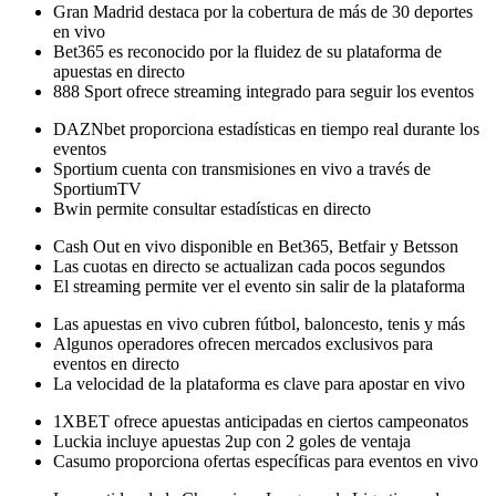
Gran Madrid destaca por la cobertura de más de 30 deportes
en vivo
Bet365 es reconocido por la fluidez de su plataforma de
apuestas en directo
888 Sport ofrece streaming integrado para seguir los eventos
DAZNbet proporciona estadísticas en tiempo real durante los
eventos
Sportium cuenta con transmisiones en vivo a través de
SportiumTV
Bwin permite consultar estadísticas en directo
Cash Out en vivo disponible en Bet365, Betfair y Betsson
Las cuotas en directo se actualizan cada pocos segundos
El streaming permite ver el evento sin salir de la plataforma
Las apuestas en vivo cubren fútbol, baloncesto, tenis y más
Algunos operadores ofrecen mercados exclusivos para
eventos en directo
La velocidad de la plataforma es clave para apostar en vivo
1XBET ofrece apuestas anticipadas en ciertos campeonatos
Luckia incluye apuestas 2up con 2 goles de ventaja
Casumo proporciona ofertas específicas para eventos en vivo