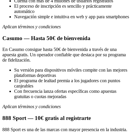
Cuenta con más de 4 millones de usuarios registrados
El proceso de inscripción es sencillo y prácticamente
automático
Navegación simple e intuitiva en web y app para smartphones
Aplican términos y condiciones
Casumo — Hasta 50€ de bienvenida
En Casumo consigue hasta 50€ de bienvenida a través de una
apuesta gratis. Un operador confiable que destaca por su programa
de fidelización.
Su versión para dispositivos móviles compite con las mejores
plataformas deportivas
El programa de lealtad premia a los jugadores con puntos
canjeables
Con frecuencia lanza ofertas específicas como apuestas
gratuitas o cuotas mejoradas
Aplican términos y condiciones
888 Sport — 10€ gratis al registrarte
888 Sport es una de las marcas con mayor presencia en la industria.