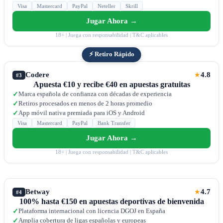
Visa
Mastercard
PayPal
Neteller
Skrill
Jugar Ahora →
18+ | Juega con responsabilidad | T&C aplicables
⚡ Retiro Rápido
Codere
4.8
★
#3
Apuesta €10 y recibe €40 en apuestas gratuitas
Marca española de confianza con décadas de experiencia
✓
Retiros procesados en menos de 2 horas promedio
✓
App móvil nativa premiada para iOS y Android
✓
Visa
Mastercard
PayPal
Bank Transfer
Jugar Ahora →
18+ | Juega con responsabilidad | T&C aplicables
Betway
4.7
★
#4
100% hasta €150 en apuestas deportivas de bienvenida
Plataforma internacional con licencia DGOJ en España
✓
Amplia cobertura de ligas españolas y europeas
✓