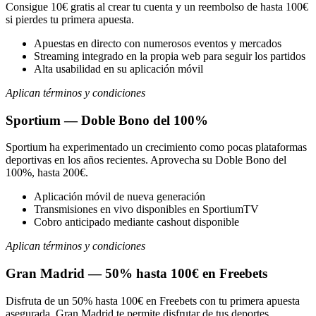
Consigue 10€ gratis al crear tu cuenta y un reembolso de hasta 100€
si pierdes tu primera apuesta.
Apuestas en directo con numerosos eventos y mercados
Streaming integrado en la propia web para seguir los partidos
Alta usabilidad en su aplicación móvil
Aplican términos y condiciones
Sportium — Doble Bono del 100%
Sportium ha experimentado un crecimiento como pocas plataformas
deportivas en los años recientes. Aprovecha su Doble Bono del
100%, hasta 200€.
Aplicación móvil de nueva generación
Transmisiones en vivo disponibles en SportiumTV
Cobro anticipado mediante cashout disponible
Aplican términos y condiciones
Gran Madrid — 50% hasta 100€ en Freebets
Disfruta de un 50% hasta 100€ en Freebets con tu primera apuesta
asegurada. Gran Madrid te permite disfrutar de tus deportes