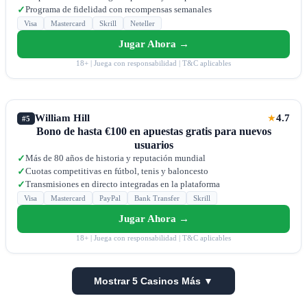
Programa de fidelidad con recompensas semanales
✓
Visa
Mastercard
Skrill
Neteller
Jugar Ahora →
18+ | Juega con responsabilidad | T&C aplicables
William Hill
4.7
★
#5
Bono de hasta €100 en apuestas gratis para nuevos
usuarios
Más de 80 años de historia y reputación mundial
✓
Cuotas competitivas en fútbol, tenis y baloncesto
✓
Transmisiones en directo integradas en la plataforma
✓
Visa
Mastercard
PayPal
Bank Transfer
Skrill
Jugar Ahora →
18+ | Juega con responsabilidad | T&C aplicables
Mostrar 5 Casinos Más ▼