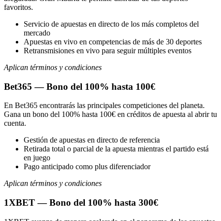
favoritos.
Servicio de apuestas en directo de los más completos del
mercado
Apuestas en vivo en competencias de más de 30 deportes
Retransmisiones en vivo para seguir múltiples eventos
Aplican términos y condiciones
Bet365 — Bono del 100% hasta 100€
En Bet365 encontrarás las principales competiciones del planeta.
Gana un bono del 100% hasta 100€ en créditos de apuesta al abrir tu
cuenta.
Gestión de apuestas en directo de referencia
Retirada total o parcial de la apuesta mientras el partido está
en juego
Pago anticipado como plus diferenciador
Aplican términos y condiciones
1XBET — Bono del 100% hasta 300€