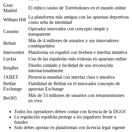
Gran
El mítico casino de Torrelodones en el mundo online
Madrid
La plataforma más antigua con las apuestas deportivas
William Hill
como seña de identidad
Operador innovador con concepto simple y
Casumo
transparente
Más de 4 millones de usuarios y sus innovadores
Betfair
combipartidos
Interwetten
Plataforma en español con livebets e interfaz intuitiva
Luckia
Una de las españolas más exitosas en apuestas online
Diseño cuidado y facilidad de uso reconocida
RetaBet
internacionalmente
1XBET
Presencia mundial con interfaz clara e intuitiva
Betfair
Fiabilidad de Betfair en el innovador concepto de
Exchange
apuestas Exchange
Más de 53 millones de usuarios con retransmisiones
Bet365
en vivo
Todos los operadores deben contar con licencia de la DGOJ
La regulación española protege a los jugadores frente a
fraudes
Solo debes apostar en plataformas con licencia legal vigente