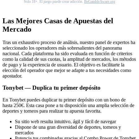
Solo 18+. El juego puede crear adicción.
BeGambleAware.org
Las Mejores Casas de Apuestas del
Mercado
Tras un exhaustivo proceso de análisis, nuestro panel de expertos ha
seleccionado los operadores más sobresalientes del panorama
nacional. Cada plataforma ha sido evaluada en función de criterios
como la calidad de sus cuotas, la amplitud de mercados, los métodos
de pago y la experiencia de usuario. El objetivo es facilitarte la
elección del operador que mejor se adapte a tus necesidades como
apostador.
Tonybet — Duplica tu primer depósito
En Tonybet puedes duplicar tu primer depósito con un bono de
hasta 250€. Esta casa pone a tu disposición una amplia selección de
deportes y torneos para realizar tu apuesta favorita.
Su sitio web resulta intuitivo, ágil y fácil de navegar
Dispone de una gran diversidad de deportes, torneos y
mercados
Potencia tus combinadas gracias al Combo Power de Tonybet