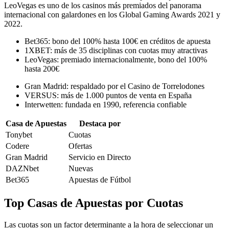
LeoVegas es uno de los casinos más premiados del panorama
internacional con galardones en los Global Gaming Awards 2021 y
2022.
Bet365: bono del 100% hasta 100€ en créditos de apuesta
1XBET: más de 35 disciplinas con cuotas muy atractivas
LeoVegas: premiado internacionalmente, bono del 100%
hasta 200€
Gran Madrid: respaldado por el Casino de Torrelodones
VERSUS: más de 1.000 puntos de venta en España
Interwetten: fundada en 1990, referencia confiable
Casa de Apuestas
Destaca por
Tonybet
Cuotas
Codere
Ofertas
Gran Madrid
Servicio en Directo
DAZNbet
Nuevas
Bet365
Apuestas de Fútbol
Top Casas de Apuestas por Cuotas
Las cuotas son un factor determinante a la hora de seleccionar un