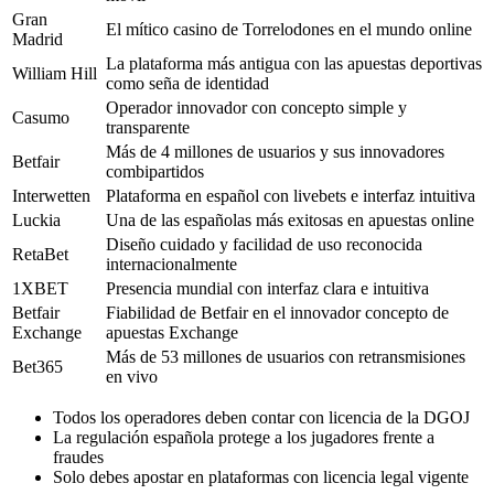
Gran
El mítico casino de Torrelodones en el mundo online
Madrid
La plataforma más antigua con las apuestas deportivas
William Hill
como seña de identidad
Operador innovador con concepto simple y
Casumo
transparente
Más de 4 millones de usuarios y sus innovadores
Betfair
combipartidos
Interwetten
Plataforma en español con livebets e interfaz intuitiva
Luckia
Una de las españolas más exitosas en apuestas online
Diseño cuidado y facilidad de uso reconocida
RetaBet
internacionalmente
1XBET
Presencia mundial con interfaz clara e intuitiva
Betfair
Fiabilidad de Betfair en el innovador concepto de
Exchange
apuestas Exchange
Más de 53 millones de usuarios con retransmisiones
Bet365
en vivo
Todos los operadores deben contar con licencia de la DGOJ
La regulación española protege a los jugadores frente a
fraudes
Solo debes apostar en plataformas con licencia legal vigente