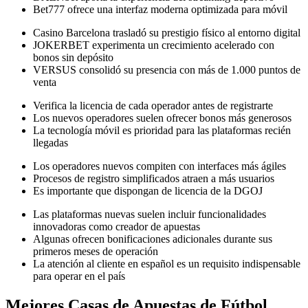
Bet777 ofrece una interfaz moderna optimizada para móvil
Casino Barcelona trasladó su prestigio físico al entorno digital
JOKERBET experimenta un crecimiento acelerado con
bonos sin depósito
VERSUS consolidó su presencia con más de 1.000 puntos de
venta
Verifica la licencia de cada operador antes de registrarte
Los nuevos operadores suelen ofrecer bonos más generosos
La tecnología móvil es prioridad para las plataformas recién
llegadas
Los operadores nuevos compiten con interfaces más ágiles
Procesos de registro simplificados atraen a más usuarios
Es importante que dispongan de licencia de la DGOJ
Las plataformas nuevas suelen incluir funcionalidades
innovadoras como creador de apuestas
Algunas ofrecen bonificaciones adicionales durante sus
primeros meses de operación
La atención al cliente en español es un requisito indispensable
para operar en el país
Mejores Casas de Apuestas de Fútbol