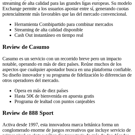
streaming de alta calidad para las grandes ligas europeas. Su modelo
Exchange permite a los usuarios apostar entre sí, generando cuotas
potencialmente más favorables que las del mercado convencional.
Herramienta Combipartido para combinar mercados
Streaming de alta calidad disponible
Cash Out instantáneo en tiempo real
Review de Casumo
Casumo es un servicio con un recorrido breve pero un impacto
notable, operando en más de diez países. Reúne muchos de los
aspectos que cualquier apostador busca en una plataforma confiable.
Su diseño innovador y su programa de fidelización lo diferencian de
otros operadores del mercado.
Opera en más de diez países
Hasta 50€ de bienvenida en apuesta gratis
Programa de lealtad con puntos canjeables
Review de 888 Sport
Activa desde 1997, esta innovadora marca británica forma un
conglomerado enorme de juegos recreativos que incluye servicio de