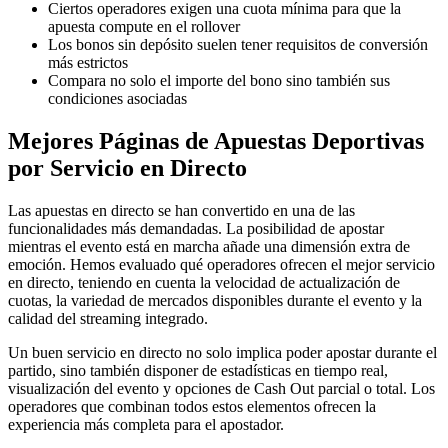
Ciertos operadores exigen una cuota mínima para que la
apuesta compute en el rollover
Los bonos sin depósito suelen tener requisitos de conversión
más estrictos
Compara no solo el importe del bono sino también sus
condiciones asociadas
Mejores Páginas de Apuestas Deportivas
por Servicio en Directo
Las apuestas en directo se han convertido en una de las
funcionalidades más demandadas. La posibilidad de apostar
mientras el evento está en marcha añade una dimensión extra de
emoción. Hemos evaluado qué operadores ofrecen el mejor servicio
en directo, teniendo en cuenta la velocidad de actualización de
cuotas, la variedad de mercados disponibles durante el evento y la
calidad del streaming integrado.
Un buen servicio en directo no solo implica poder apostar durante el
partido, sino también disponer de estadísticas en tiempo real,
visualización del evento y opciones de Cash Out parcial o total. Los
operadores que combinan todos estos elementos ofrecen la
experiencia más completa para el apostador.