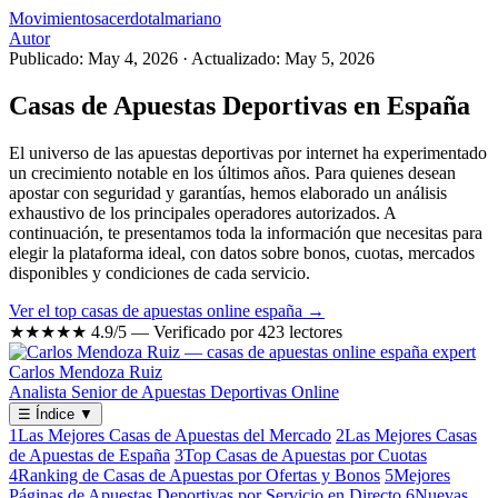
Movimientosacerdotalmariano
Autor
Publicado: May 4, 2026
·
Actualizado: May 5, 2026
Casas de Apuestas Deportivas en España
El universo de las apuestas deportivas por internet ha experimentado
un crecimiento notable en los últimos años. Para quienes desean
apostar con seguridad y garantías, hemos elaborado un análisis
exhaustivo de los principales operadores autorizados. A
continuación, te presentamos toda la información que necesitas para
elegir la plataforma ideal, con datos sobre bonos, cuotas, mercados
disponibles y condiciones de cada servicio.
Ver el top casas de apuestas online españa →
★★★★★
4.9/5 — Verificado por 423 lectores
Carlos Mendoza Ruiz
Analista Senior de Apuestas Deportivas Online
☰
Índice
▼
1
Las Mejores Casas de Apuestas del Mercado
2
Las Mejores Casas
de Apuestas de España
3
Top Casas de Apuestas por Cuotas
4
Ranking de Casas de Apuestas por Ofertas y Bonos
5
Mejores
Páginas de Apuestas Deportivas por Servicio en Directo
6
Nuevas