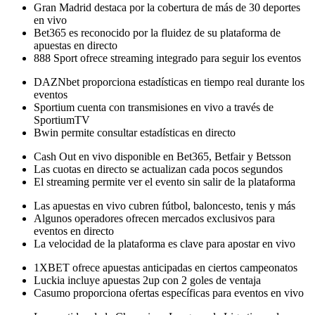
Gran Madrid destaca por la cobertura de más de 30 deportes
en vivo
Bet365 es reconocido por la fluidez de su plataforma de
apuestas en directo
888 Sport ofrece streaming integrado para seguir los eventos
DAZNbet proporciona estadísticas en tiempo real durante los
eventos
Sportium cuenta con transmisiones en vivo a través de
SportiumTV
Bwin permite consultar estadísticas en directo
Cash Out en vivo disponible en Bet365, Betfair y Betsson
Las cuotas en directo se actualizan cada pocos segundos
El streaming permite ver el evento sin salir de la plataforma
Las apuestas en vivo cubren fútbol, baloncesto, tenis y más
Algunos operadores ofrecen mercados exclusivos para
eventos en directo
La velocidad de la plataforma es clave para apostar en vivo
1XBET ofrece apuestas anticipadas en ciertos campeonatos
Luckia incluye apuestas 2up con 2 goles de ventaja
Casumo proporciona ofertas específicas para eventos en vivo