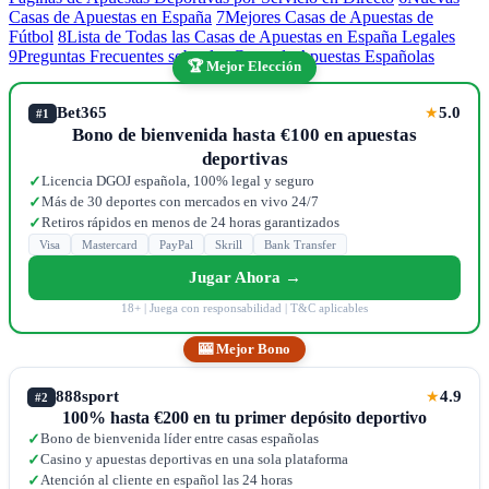
Casas de Apuestas en España
7
Mejores Casas de Apuestas de
Fútbol
8
Lista de Todas las Casas de Apuestas en España Legales
9
Preguntas Frecuentes sobre las Casas de Apuestas Españolas
🏆 Mejor Elección
Bet365
5.0
★
#1
Bono de bienvenida hasta €100 en apuestas
deportivas
Licencia DGOJ española, 100% legal y seguro
✓
Más de 30 deportes con mercados en vivo 24/7
✓
Retiros rápidos en menos de 24 horas garantizados
✓
Visa
Mastercard
PayPal
Skrill
Bank Transfer
Jugar Ahora →
18+ | Juega con responsabilidad | T&C aplicables
🎰 Mejor Bono
888sport
4.9
★
#2
100% hasta €200 en tu primer depósito deportivo
Bono de bienvenida líder entre casas españolas
✓
Casino y apuestas deportivas en una sola plataforma
✓
Atención al cliente en español las 24 horas
✓