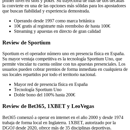
primer nivel en slots y póker. Su trayectoria de más de dos décadas
la convierte en una de las opciones más sólidas para los apostadores
que buscan fiabilidad y experiencia demostrada.
Operando desde 1997 como marca británica
10€ gratis al registrarte más reembolso de hasta 100€
Streaming y apuestas en directo de gran calidad
Review de Sportium
Sportium es el operador número uno en presencia física en España.
Su mayor ventaja competitiva es la tecnología Sportium Uno, que
permite vincular tu cuenta online con tus apuestas presenciales. Los
usuarios pueden cobrar premios de forma inmediata en cualquiera de
sus locales repartidos por todo el territorio nacional.
Mayor red de presencia física en España
Tecnología Sportium Uno
Doble bono del 100% hasta 200€
Review de Bet365, 1XBET y LeoVegas
Bet365 comenzó a operar en internet en el año 2000 y desde 1974
trabaja de forma local en Inglaterra. 1XBET, autorizado por la
DGOJ desde 2020, ofrece más de 35 disciplinas deportivas.